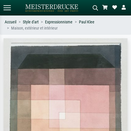
Accueil
Style d'art
Expressionnisme
Paul Klee
Maison, extérieur et intérieur
Recherche standard
Recherche d'images IA
Recherchez par artiste, titre ou style –
Décrivez la scène – ex. prairie verte,
ex. Monet, Nuit étoilée,
abstrait avec beaucoup de rouge,
impressionnisme, vague de Hokusai,
tableau sombre, nu debout près d'un
nu.
arbre.