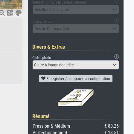
verre (y compris le panneau arrière)
Veuillez sélectionner
Passepartout
Pas de Passepartout
Divers & Extras
Cintre photo
Cintre à image dentelée
Enregistrer / comparer la configuration
Résumé
Pression & Médium
€ 80.26
Perfectionnement
€ 13.51