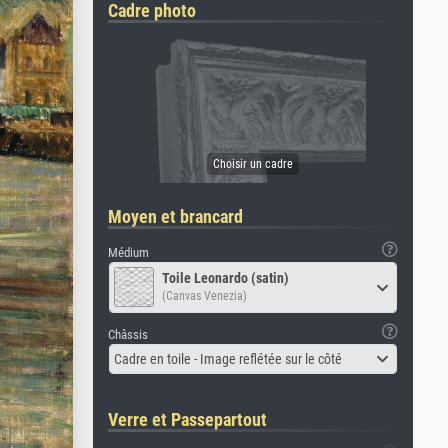
Cadre photo
Moyen et brancard
Médium
Toile Leonardo (satin)
(Canvas Venezia)
Châssis
Cadre en toile - Image reflétée sur le côté
Verre et Passepartout