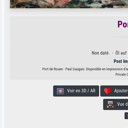
Po
Non daté. · Öl auf
Post I
Port de Rouen · Paul Gauguin. Disponible en impression d'ar
Private 
Voir en 3D / AR
Ajouter 
Vue de 