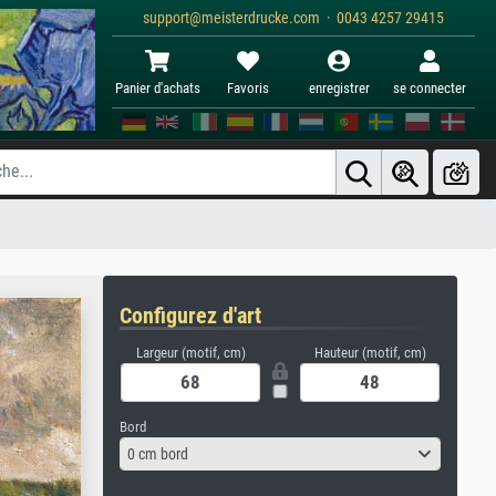
support@meisterdrucke.com · 0043 4257 29415
Panier d'achats
Favoris
enregistrer
se connecter
Configurez d'art
Largeur (motif, cm)
Hauteur (motif, cm)
Bord
0 cm bord