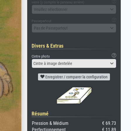
verre (y compris le panneau arrière)
Veuillez sélectionner
Passepartout
Pas de Passepartout
Divers & Extras
Cintre photo
Cintre à image dentelée
Enregistrer / comparer la configuration
Résumé
Pression & Médium
€ 69.73
Perfectionnement
€ 11.89