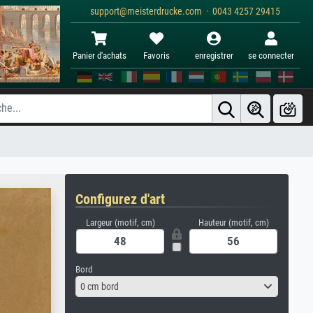
support@meisterdrucke.com · 0043 4257 29415
Panier d'achats
Favoris
enregistrer
se connecter
Configurez d'art
Largeur (motif, cm)
Hauteur (motif, cm)
Bord
0 cm bord