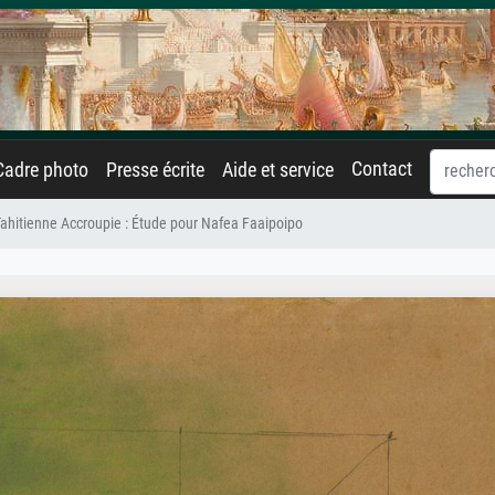
Contact
Cadre photo
Presse écrite
Aide et service
hitienne Accroupie : Étude pour Nafea Faaipoipo