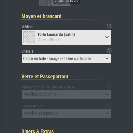
Moyen et brancard
Médium
Toile Leonardo (satin)
(Canvas Venezia)
Châssis
Cadre en toile - Image reflétée sur le côté
Verre et Passepartout
verre (y compris le panneau arrière)
Veuillez sélectionner
Passepartout
Pas de Passepartout
Divers & Extras