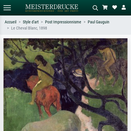
Accueil
Style d'art
Post Impressionnisme
Paul Gauguin
Le Cheval Blanc, 1898
Recherche standard
Recherche d'images IA
Recherchez par artiste, titre ou style –
Décrivez la scène – ex. prairie verte,
ex. Monet, Nuit étoilée,
abstrait avec beaucoup de rouge,
impressionnisme, vague de Hokusai,
tableau sombre, nu debout près d'un
nu.
arbre.