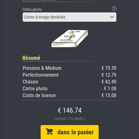
Cintre photo
Cintre à image dentelée
Résumé
Pression & Médium
€ 75.39
Perfectionnement
€ 12.79
Châssis
€ 42.40
Cintre photo
€ 1.08
Coûts de licence
€ 15.08
€ 146.74
(Enthält 17% MwSt.)
dans le panier