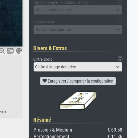
verre (y compris le panneau arrière)
Veuillez sélectionner
Passepartout
Pas de Passepartout
Divers & Extras
Cintre photo
Cintre à image dentelée
Enregistrer / comparer la configuration
nais.
Résumé
Pression & Médium
€ 69.58
Perfectionnement
€ 11.86