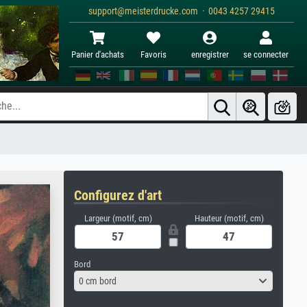
support@meisterdrucke.com · 0043 4257 29415
Panier d'achats
Favoris
enregistrer
se connecter
Configurez d'art
Largeur (motif, cm)
Hauteur (motif, cm)
Bord
0 cm bord