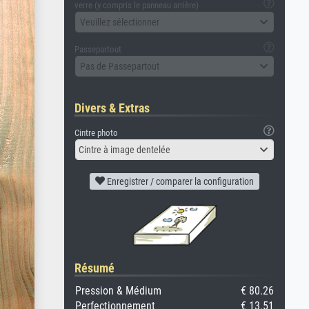
verre (y compris le panneau arrière)
Veuillez sélectionner
Passepartout
Pas de Passepartout
Divers & Extras
Cintre photo
Cintre à image dentelée
Enregistrer / comparer la configuration
Résumé
Pression & Médium
€ 80.26
Perfectionnement
€ 13.51