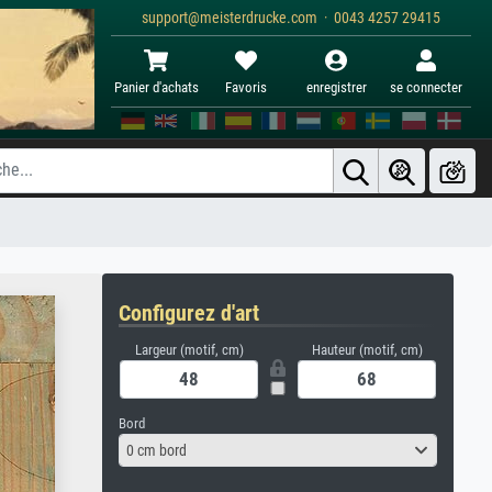
support@meisterdrucke.com · 0043 4257 29415
Panier d'achats
Favoris
enregistrer
se connecter
Configurez d'art
Largeur (motif, cm)
Hauteur (motif, cm)
Bord
0 cm bord