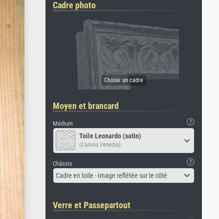
Cadre photo
Moyen et brancard
Médium
Toile Leonardo (satin)
(Canvas Venezia)
Châssis
Cadre en toile - Image reflétée sur le côté
Verre et Passepartout