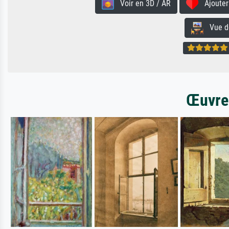
Voir en 3D / AR
Ajouter 
Vue de 
Œuvres