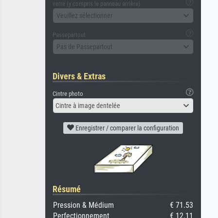
verre (y compris le panneau arrière)
Veuillez sélectionner
Passepartout
Pas de Passepartout
Divers & Extras
Cintre photo
Cintre à image dentelée
Enregistrer / comparer la configuration
Résumé
Pression & Médium
€ 71.53
Perfectionnement
€ 12.11