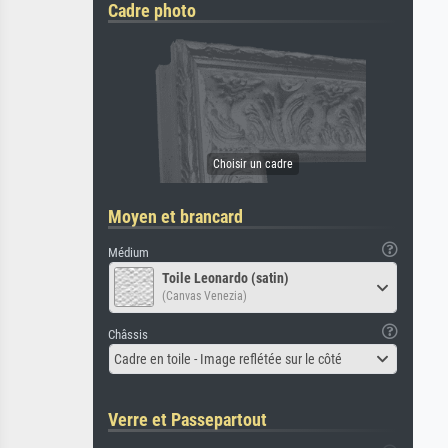
Cadre photo
Moyen et brancard
Médium
Toile Leonardo (satin)
(Canvas Venezia)
Châssis
Cadre en toile - Image reflétée sur le côté
Verre et Passepartout