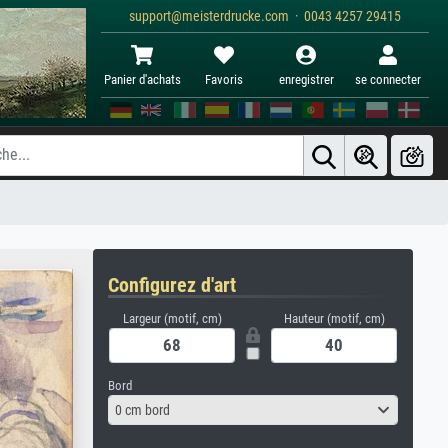
support@meisterdrucke.com · 0043 4257 29415
Panier d'achats
Favoris
enregistrer
se connecter
Configurez d'art
Largeur (motif, cm)
Hauteur (motif, cm)
Bord
0 cm bord