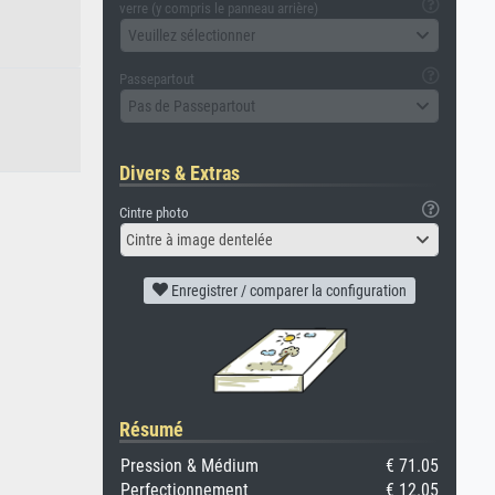
verre (y compris le panneau arrière)
Veuillez sélectionner
Passepartout
Pas de Passepartout
Divers & Extras
Cintre photo
Cintre à image dentelée
Enregistrer / comparer la configuration
Résumé
Pression & Médium
€ 71.05
Perfectionnement
€ 12.05