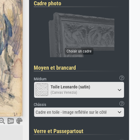
Cadre photo
Moyen et brancard
Médium
Toile Leonardo (satin)
(Canvas Venezia)
Châssis
Cadre en toile - Image reflétée sur le côté
Verre et Passepartout