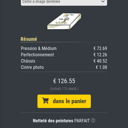
Cintre à image dentelée
Résumé
Pression & Médium
€ 72.69
Perfectionnement
€ 12.26
Châssis
€ 40.52
Cintre photo
€ 1.08
€ 126.55
(Enthält 17% MwSt.)
dans le panier
Netteté des peintures
PARFAIT