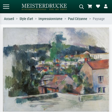
Accueil
Style d'art
Impressionnisme
Paul Cézanne
Paysage
Recherche standard
Recherche d'images IA
Recherchez par artiste, titre ou style –
Décrivez la scène – ex. prairie verte,
ex. Monet, Nuit étoilée,
abstrait avec beaucoup de rouge,
impressionnisme, vague de Hokusai,
tableau sombre, nu debout près d'un
nu.
arbre.