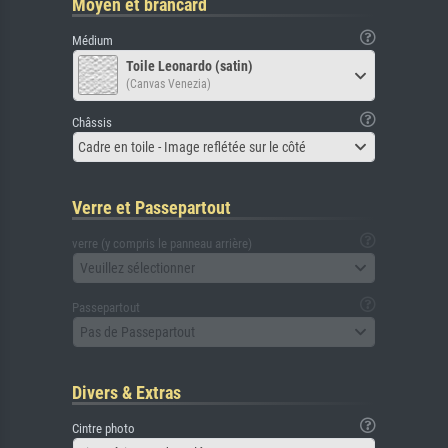
Moyen et brancard
Médium
Toile Leonardo (satin)
(Canvas Venezia)
Châssis
Cadre en toile - Image reflétée sur le côté
Verre et Passepartout
verre (y compris le panneau arrière)
Veuillez sélectionner
Passepartout
Pas de Passepartout
Divers & Extras
Cintre photo