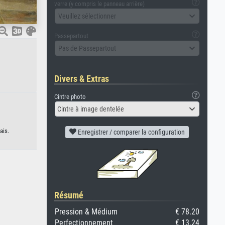
verre (y compris le panneau arrière)
Veuillez sélectionner
Passepartout
Pas de Passepartout
Divers & Extras
Cintre photo
Cintre à image dentelée
ais.
Enregistrer / comparer la configuration
Résumé
Pression & Médium
€ 78.20
Perfectionnement
€ 13.24