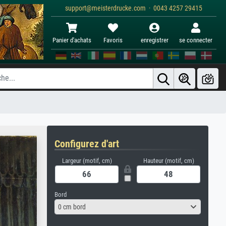
support@meisterdrucke.com · 0043 4257 29415
Panier d'achats
Favoris
enregistrer
se connecter
Configurez d'art
Largeur (motif, cm)
Hauteur (motif, cm)
Bord
0 cm bord