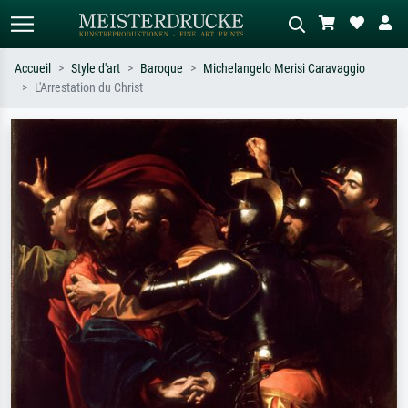
Accueil
Style d'art
Baroque
Michelangelo Merisi Caravaggio
L'Arrestation du Christ
Recherche standard
Recherche d'images IA
Recherchez par artiste, titre ou style –
Décrivez la scène – ex. prairie verte,
ex. Monet, Nuit étoilée,
abstrait avec beaucoup de rouge,
impressionnisme, vague de Hokusai,
tableau sombre, nu debout près d'un
nu.
arbre.