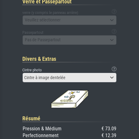
Verre et Passepartout
verre (y compris le panneau arrière)
Veuillez sélectionner
Passepartout
Pas de Passepartout
Divers & Extras
Cintre photo
Cintre à image dentelée
Résumé
Pression & Médium
€ 73.09
Perfectionnement
€ 12.39