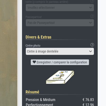
verre (y compris le panneau arrière)
Veuillez sélectionner
Passepartout
Pas de Passepartout
Divers & Extras
Cintre photo
Cintre à image dentelée
Enregistrer / comparer la configuration
Résumé
Pression & Médium
€ 76.83
Perfectionnement
€ 12.96