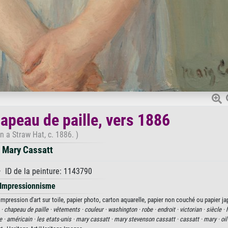
apeau de paille, vers 1886
in a Straw Hat, c. 1886. )
Mary Cassatt
· ID de la peinture: 1143790
Impressionnisme
impression d'art sur toile, papier photo, carton aquarelle, papier non couché ou papier ja
 ·
chapeau de paille ·
vêtements ·
couleur ·
washington ·
robe ·
endroit ·
victorian ·
siècle ·
e ·
américain ·
les etats-unis ·
mary cassatt ·
mary stevenson cassatt ·
cassatt ·
mary ·
oi