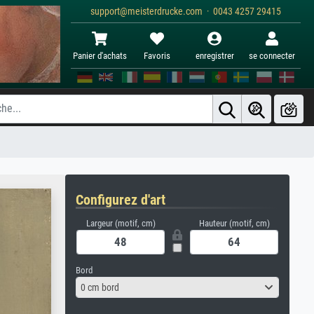
support@meisterdrucke.com · 0043 4257 29415
Panier d'achats
Favoris
enregistrer
se connecter
Configurez d'art
Largeur (motif, cm)
Hauteur (motif, cm)
Bord
0 cm bord