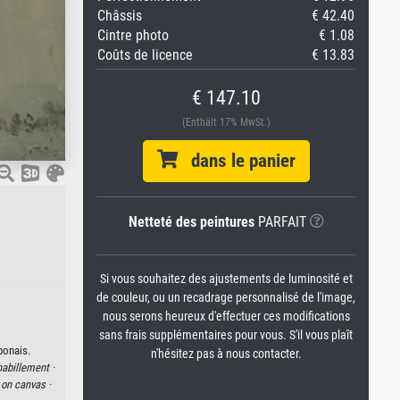
Châssis
€ 42.40
Cintre photo
€ 1.08
Coûts de licence
€ 13.83
€ 147.10
(Enthält 17% MwSt.)
dans le panier
Netteté des peintures
PARFAIT
Si vous souhaitez des ajustements de luminosité et
de couleur, ou un recadrage personnalisé de l'image,
nous serons heureux d'effectuer ces modifications
sans frais supplémentaires pour vous. S'il vous plaît
ponais.
n'hésitez pas à nous contacter.
habillement ·
l on canvas ·