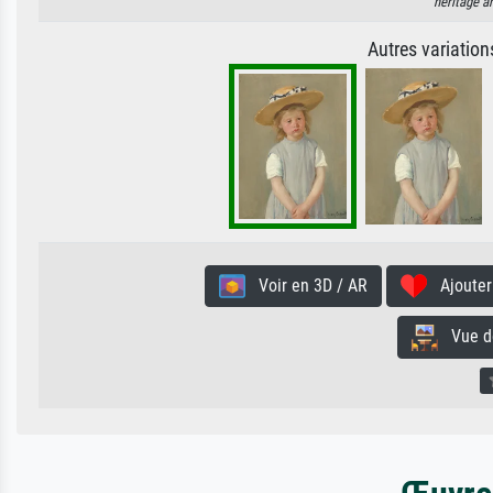
heritage ar
Autres variatio
Voir en 3D / AR
Ajouter 
Vue de 