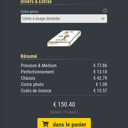
Divers & Extras
Cintre photo
Cintre à image dentelée
Résumé
Pression & Médium
€ 77.86
Perfectionnement
€ 13.10
Châssis
€ 42.79
Cintre photo
€ 1.08
Coûts de licence
€ 15.57
€ 150.40
(Enthält 17% MwSt.)
dans le panier