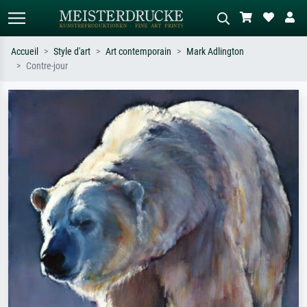
Accueil
Style d'art
Art contemporain
Mark Adlington
Contre-jour
Recherche standard
Recherche d'images IA
Recherchez par artiste, titre ou style –
Décrivez la scène – ex. prairie verte,
ex. Monet, Nuit étoilée,
abstrait avec beaucoup de rouge,
impressionnisme, vague de Hokusai,
tableau sombre, nu debout près d'un
nu.
arbre.