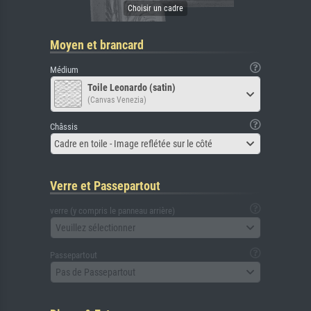
Moyen et brancard
Médium
Toile Leonardo (satin)
(Canvas Venezia)
Châssis
Cadre en toile - Image reflétée sur le côté
Verre et Passepartout
verre (y compris le panneau arrière)
Veuillez sélectionner
Passepartout
Pas de Passepartout