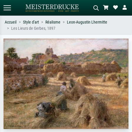
Accueil
Style d'art
Réalisme
Leon-Augustin Lhermitte
Les Lieurs de Gerbes, 1897
Recherche standard
Recherche d'images IA
Recherchez par artiste, titre ou style –
Décrivez la scène – ex. prairie verte,
ex. Monet, Nuit étoilée,
abstrait avec beaucoup de rouge,
impressionnisme, vague de Hokusai,
tableau sombre, nu debout près d'un
nu.
arbre.