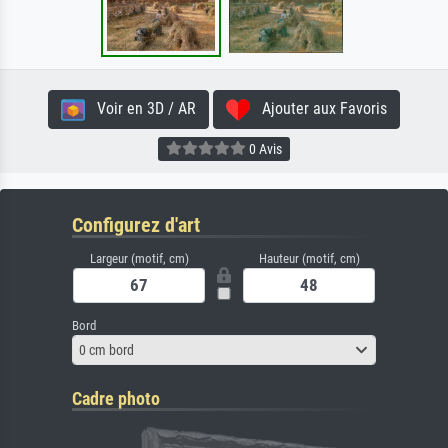
Voir en 3D / AR
Ajouter aux Favoris
0 Avis
Configurez d'art
Largeur (motif, cm)
Hauteur (motif, cm)
Bord
0 cm bord
Cadre photo