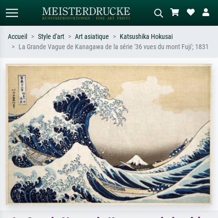
Accueil
Style d'art
Art asiatique
Katsushika Hokusai
La Grande Vague de Kanagawa de la série '36 vues du mont Fuji'; 1831
Recherche standard
Recherche d'images IA
Recherchez par artiste, titre ou style –
Décrivez la scène – ex. prairie verte,
ex. Monet, Nuit étoilée,
abstrait avec beaucoup de rouge,
impressionnisme, vague de Hokusai,
tableau sombre, nu debout près d'un
nu.
arbre.