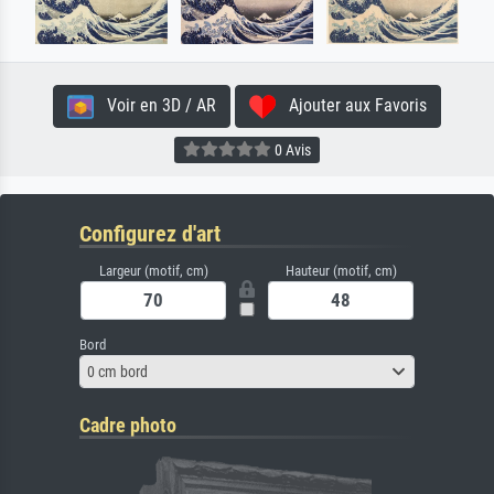
Voir en 3D / AR
Ajouter aux Favoris
0 Avis
Configurez d'art
Largeur (motif, cm)
Hauteur (motif, cm)
Bord
0 cm bord
Cadre photo