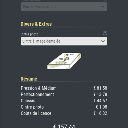
Pas de Passepartout
Divers & Extras
Cintre photo
Cintre à image dentelée
Résumé
Pression & Médium
€ 81.58
Perfectionnement
€ 13.78
Châssis
€ 44.67
Cintre photo
€ 1.08
Coûts de licence
€ 16.32
€ 157.44