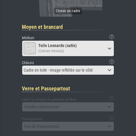
Moyen et brancard
Médium
Toile Leonardo (satin)
(Canvas Venezia)
Châssis
Cadre en toile - Image reflétée sur le côté
Verre et Passepartout
verre (y compris le panneau arrière)
Veuillez sélectionner
Passepartout
Pas de Passepartout