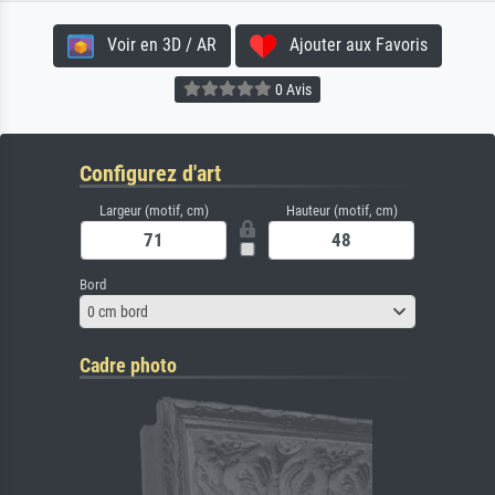
Voir en 3D / AR
Ajouter aux Favoris
0 Avis
Configurez d'art
Largeur (motif, cm)
Hauteur (motif, cm)
Bord
0 cm bord
Cadre photo