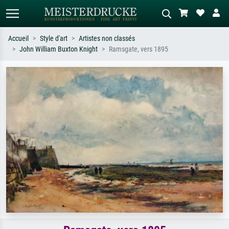
Accueil
Style d'art
Artistes non classés
John William Buxton Knight
Ramsgate, vers 1895
Recherche standard
Recherche d'images IA
Recherchez par artiste, titre ou style –
Décrivez la scène – ex. prairie verte,
ex. Monet, Nuit étoilée,
abstrait avec beaucoup de rouge,
impressionnisme, vague de Hokusai,
tableau sombre, nu debout près d'un
nu.
arbre.