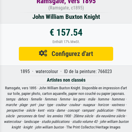
Ramsgate, vers 1895
(Ramsgate, c1895)
John William Buxton Knight
€ 157.54
Enthält 17% MwSt.
Configurez d'art
1895 · watercolour · ID de la peinture: 766023
Artistes non classés
Ramsgate, vers 1895 · John William Buxton Knight. Disponible en impression d'art
sur toile, papier photo, carton aquarelle, papier non couché ou papier japonais.
temps ·
dehors ·
femelle ·
femmes ·
femme ·
les gens ·
mâle ·
homme ·
hommes ·
marche ·
plage ·
port ·
jour ·
type ·
couleur ·
couleur ·
nuageux ·
horizon ·
vastness ·
perspective ·
siècle ·
kent ·
vista ·
dame ·
concept ·
rampant ·
publication ·
19ème
siècle ·
personnes de fond ·
les années 1900 ·
20ème siècle ·
dix-neuvième siècle ·
watercolour ·
landscape ·
studio publications ·
studio volume 43 ·
john william buxton
knight ·
knight ·
john william buxton
· The Print Collector/Heritage Images