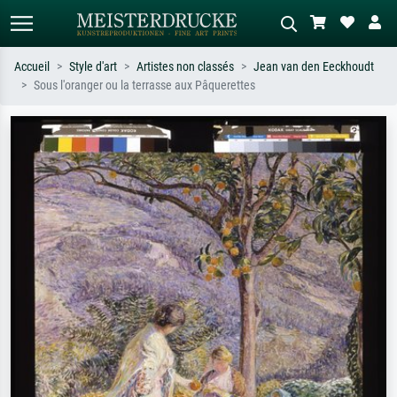
Accueil
Style d'art
Artistes non classés
Jean van den Eeckhoudt
Sous l'oranger ou la terrasse aux Pâquerettes
Recherche standard
Recherche d'images IA
Recherchez par artiste, titre ou style –
Décrivez la scène – ex. prairie verte,
ex. Monet, Nuit étoilée,
abstrait avec beaucoup de rouge,
impressionnisme, vague de Hokusai,
tableau sombre, nu debout près d'un
nu.
arbre.