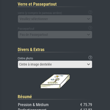
Verre et Passepartout
verre (y compris le panneau arrière)
Veuillez sélectionner
Passepartout
Pas de Passepartout
Divers & Extras
Cintre photo
Cintre à image dentelée
Résumé
Pression & Médium
€ 75.79