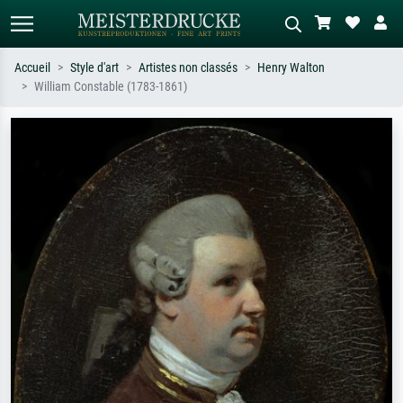
Accueil
Style d'art
Artistes non classés
Henry Walton
William Constable (1783-1861)
Recherche standard
Recherche d'images IA
Recherchez par artiste, titre ou style –
Décrivez la scène – ex. prairie verte,
ex. Monet, Nuit étoilée,
abstrait avec beaucoup de rouge,
impressionnisme, vague de Hokusai,
tableau sombre, nu debout près d'un
nu.
arbre.