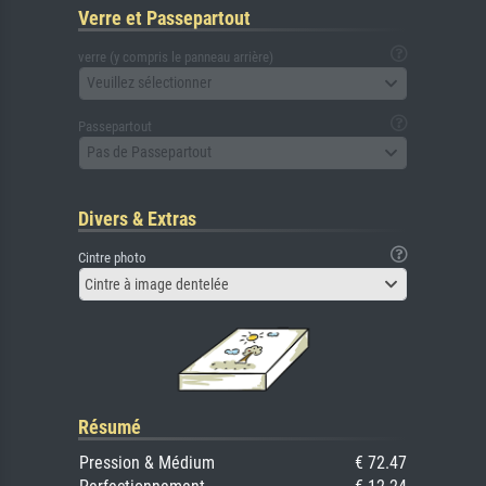
Verre et Passepartout
verre (y compris le panneau arrière)
Veuillez sélectionner
Passepartout
Pas de Passepartout
Divers & Extras
Cintre photo
Cintre à image dentelée
Résumé
Pression & Médium
€ 72.47