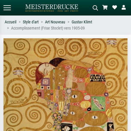
Accueil
Style d'art
Art Nouveau
Gustav Klimt
Accomplissement (Frise Stoclet) vers 1905-09
Recherche standard
Recherche d'images IA
Recherchez par artiste, titre ou style –
Décrivez la scène – ex. prairie verte,
ex. Monet, Nuit étoilée,
abstrait avec beaucoup de rouge,
impressionnisme, vague de Hokusai,
tableau sombre, nu debout près d'un
nu.
arbre.