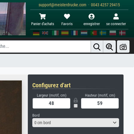
support@meisterdrucke.com · 0043 4257 29415
Panier d'achats
Favoris
enregistrer
se connecter
Configurez d'art
Largeur (motif, cm)
Hauteur (motif, cm)
Bord
0 cm bord