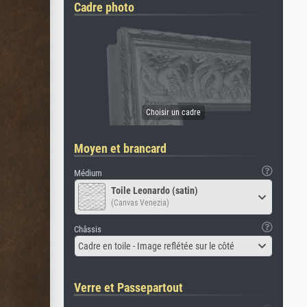
Cadre photo
Moyen et brancard
Médium
Toile Leonardo (satin)
(Canvas Venezia)
Châssis
Cadre en toile - Image reflétée sur le côté
Verre et Passepartout