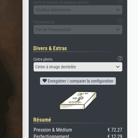
verre (y compris le panneau arrière)
Veuillez sélectionner
Passepartout
Pas de Passepartout
Divers & Extras
Cintre photo
Cintre à image dentelée
Enregistrer / comparer la configuration
Résumé
Pression & Médium
€ 72.27
Perfectionnement
€ 12.29