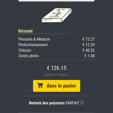
Résumé
Pression & Médium
€ 72.27
Perfectionnement
€ 12.29
Châssis
€ 40.52
Cintre photo
€ 1.08
€ 126.15
(Enthält 17% MwSt.)
dans le panier
Netteté des peintures
PARFAIT