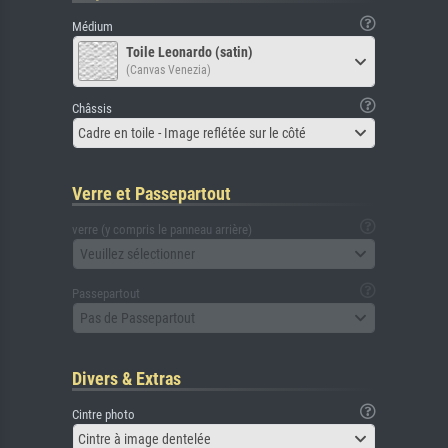
Médium
Toile Leonardo (satin)
(Canvas Venezia)
Châssis
Cadre en toile - Image reflétée sur le côté
Verre et Passepartout
verre (y compris le panneau arrière)
Veuillez sélectionner
Passepartout
Pas de Passepartout
Divers & Extras
Cintre photo
Cintre à image dentelée