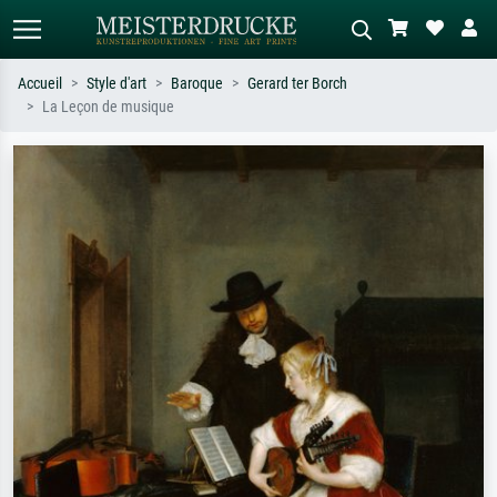
Accueil
Style d'art
Baroque
Gerard ter Borch
La Leçon de musique
Recherche standard
Recherche d'images IA
Recherchez par artiste, titre ou style –
Décrivez la scène – ex. prairie verte,
ex. Monet, Nuit étoilée,
abstrait avec beaucoup de rouge,
impressionnisme, vague de Hokusai,
tableau sombre, nu debout près d'un
nu.
arbre.