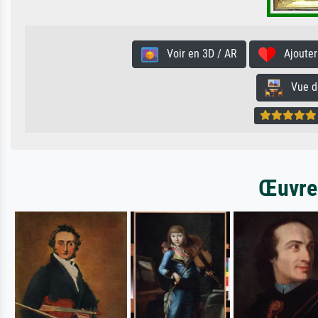
Voir en 3D / AR
Ajouter 
Vue de 
Œuvres