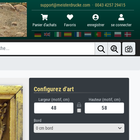
support@meisterdrucke.com · 0043 4257 29415
Panier d'achats
Favoris
enregistrer
se connecter
Configurez d'art
Largeur (motif, cm)
Hauteur (motif, cm)
Bord
0 cm bord