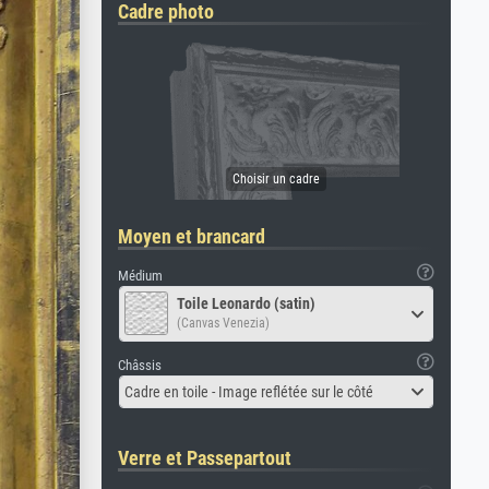
Cadre photo
Moyen et brancard
Médium
Toile Leonardo (satin)
(Canvas Venezia)
Châssis
Cadre en toile - Image reflétée sur le côté
Verre et Passepartout