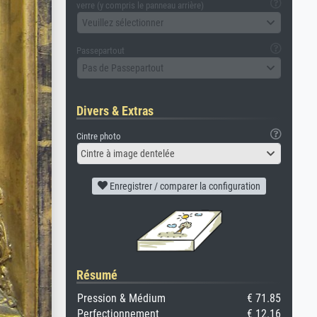
verre (y compris le panneau arrière)
Veuillez sélectionner
Passepartout
Pas de Passepartout
Divers & Extras
Cintre photo
Cintre à image dentelée
Enregistrer / comparer la configuration
Résumé
Pression & Médium
€ 71.85
Perfectionnement
€ 12.16