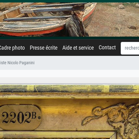
Contact
Cadre photo
Presse écrite
Aide et service
niste Nicolo Paganini