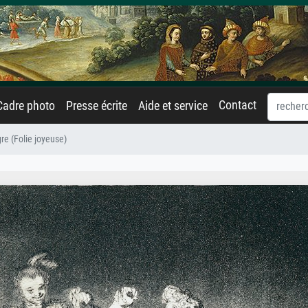
Contact
Cadre photo
Presse écrite
Aide et service
re (Folie joyeuse)