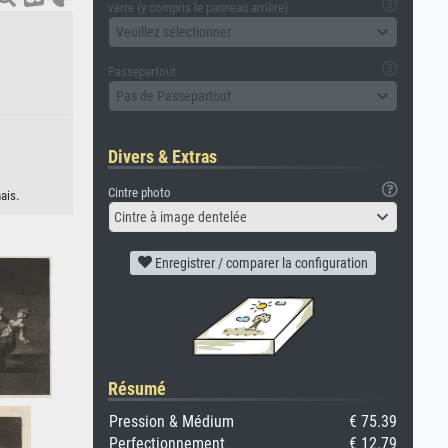
verre (y compris le panneau arrière)
Veuillez sélectionner
Passepartout
Pas de Passepartout
Divers & Extras
Cintre photo
ais.
Cintre à image dentelée
Enregistrer / comparer la configuration
Résumé
Pression & Médium
€ 75.39
Perfectionnement
€ 12.79