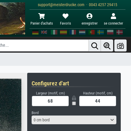
support@meisterdrucke.com · 0043 4257 29415
Panier d'achats
Favoris
enregistrer
se connecter
Configurez d'art
Largeur (motif, cm)
Hauteur (motif, cm)
Bord
0 cm bord