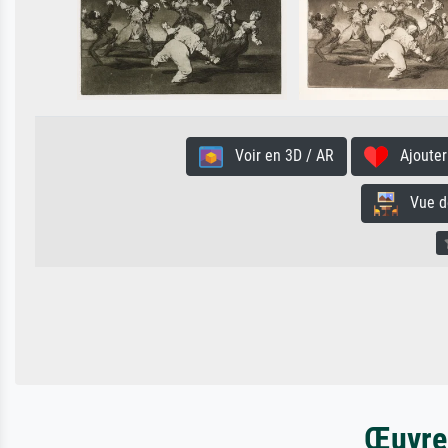
Voir en 3D / AR
Ajouter 
Vue de 
Œuvres