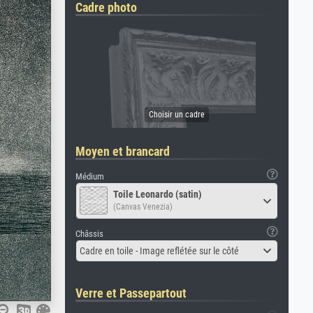
Cadre photo
Moyen et brancard
Médium
Toile Leonardo (satin)
(Canvas Venezia)
Châssis
Cadre en toile - Image reflétée sur le côté
Verre et Passepartout