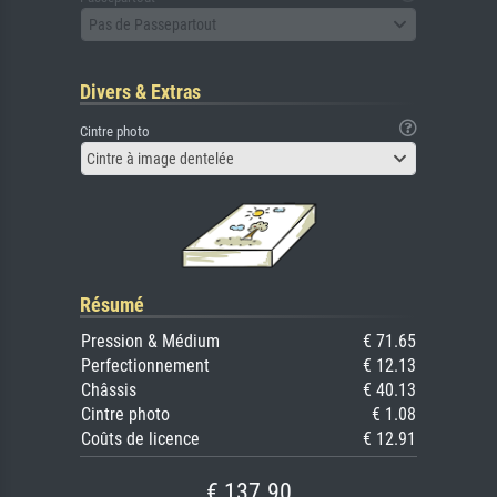
Pas de Passepartout
Divers & Extras
Cintre photo
Cintre à image dentelée
Résumé
Pression & Médium
€ 71.65
Perfectionnement
€ 12.13
Châssis
€ 40.13
Cintre photo
€ 1.08
Coûts de licence
€ 12.91
€ 137.90