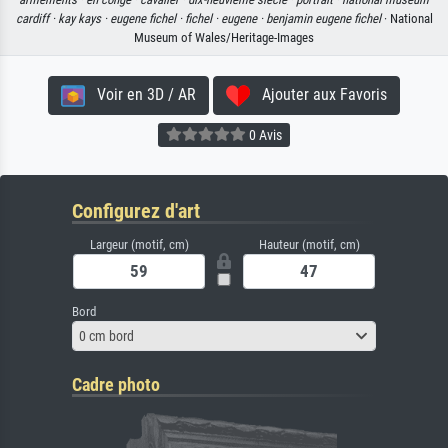
cardiff ·
kay kays ·
eugene fichel ·
fichel ·
eugene ·
benjamin eugene fichel
· National
Museum of Wales/Heritage-Images
Voir en 3D / AR
Ajouter aux Favoris
0 Avis
Configurez d'art
Largeur (motif, cm)
Hauteur (motif, cm)
Bord
0 cm bord
Cadre photo