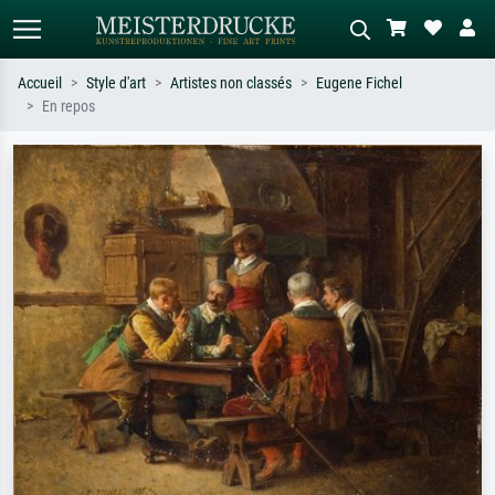
Accueil
Style d'art
Artistes non classés
Eugene Fichel
En repos
Recherche standard
Recherche d'images IA
Recherchez par artiste, titre ou style –
Décrivez la scène – ex. prairie verte,
ex. Monet, Nuit étoilée,
abstrait avec beaucoup de rouge,
impressionnisme, vague de Hokusai,
tableau sombre, nu debout près d'un
nu.
arbre.