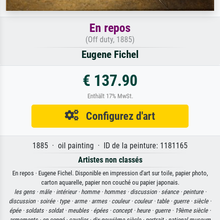
En repos
(Off duty, 1885)
Eugene Fichel
€ 137.90
Enthält 17% MwSt.
Configurez d'art
1885 · oil painting · ID de la peinture: 1181165
Artistes non classés
En repos · Eugene Fichel. Disponible en impression d'art sur toile, papier photo,
carton aquarelle, papier non couché ou papier japonais.
les gens ·
mâle ·
intérieur ·
homme ·
hommes ·
discussion ·
séance ·
peinture ·
discussion ·
soirée ·
type ·
arme ·
armes ·
couleur ·
couleur ·
table ·
guerre ·
siècle ·
épée ·
soldats ·
soldat ·
meubles ·
épées ·
concept ·
heure ·
guerre ·
19ème siècle ·
armements ·
en congé ·
cavalier ·
dix-neuvième siècle ·
portrait ·
national museum