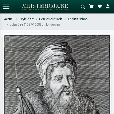
Accueil
Style d'art
Cercles culturels
English School
John Dee (1527-1608) un londonien
Recherche standard
Recherche d'images IA
Recherchez par artiste, titre ou style –
Décrivez la scène – ex. prairie verte,
ex. Monet, Nuit étoilée,
abstrait avec beaucoup de rouge,
impressionnisme, vague de Hokusai,
tableau sombre, nu debout près d'un
nu.
arbre.