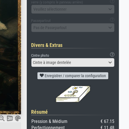
verre (y compris le panneau arrière)
Veuillez sélectionner
Passepartout
Pas de Passepartout
Divers & Extras
Cintre photo
Cintre à image dentelée
Enregistrer / comparer la configuration
Résumé
Pression & Médium
€ 67.15
Perfectionnement
€ 11.48