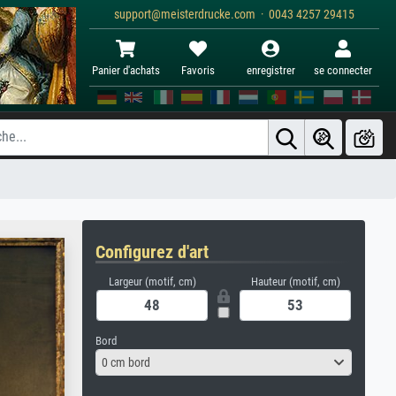
support@meisterdrucke.com · 0043 4257 29415
Panier d'achats
Favoris
enregistrer
se connecter
Configurez d'art
Largeur (motif, cm)
Hauteur (motif, cm)
Bord
0 cm bord