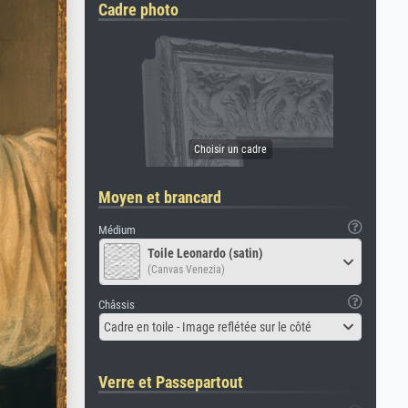
Cadre photo
Moyen et brancard
Médium
Toile Leonardo (satin)
(Canvas Venezia)
Châssis
Cadre en toile - Image reflétée sur le côté
Verre et Passepartout