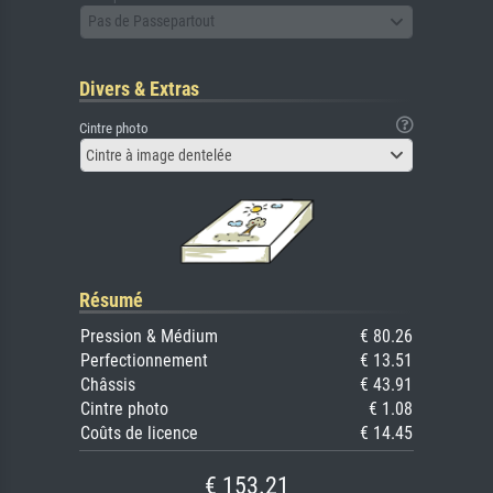
Pas de Passepartout
Divers & Extras
Cintre photo
Cintre à image dentelée
Résumé
Pression & Médium
€ 80.26
Perfectionnement
€ 13.51
Châssis
€ 43.91
Cintre photo
€ 1.08
Coûts de licence
€ 14.45
€ 153.21