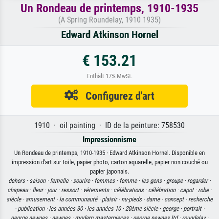
Un Rondeau de printemps, 1910-1935
(A Spring Roundelay, 1910 1935)
Edward Atkinson Hornel
€ 153.21
Enthält 17% MwSt.
Configurez d'art
1910 · oil painting · ID de la peinture: 758530
Impressionnisme
Un Rondeau de printemps, 1910-1935 · Edward Atkinson Hornel. Disponible en
impression d'art sur toile, papier photo, carton aquarelle, papier non couché ou
papier japonais.
dehors ·
saison ·
femelle ·
sourire ·
femmes ·
femme ·
les gens ·
groupe ·
regarder ·
chapeau ·
fleur ·
jour ·
ressort ·
vêtements ·
célébrations ·
célébration ·
capot ·
robe ·
siècle ·
amusement ·
la communauté ·
plaisir ·
nu-pieds ·
dame ·
concept ·
recherche
·
publication ·
les années 30 ·
les années 10 ·
20ème siècle ·
george ·
portrait ·
george newnes ·
newnes ·
modern masterpieces ·
george newnes ltd ·
roundelay ·