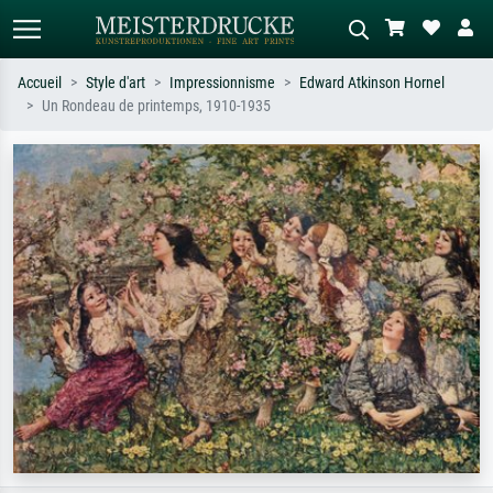
Accueil
Style d'art
Impressionnisme
Edward Atkinson Hornel
Un Rondeau de printemps, 1910-1935
Recherche standard
Recherche d'images IA
Recherchez par artiste, titre ou style –
Décrivez la scène – ex. prairie verte,
ex. Monet, Nuit étoilée,
abstrait avec beaucoup de rouge,
impressionnisme, vague de Hokusai,
tableau sombre, nu debout près d'un
nu.
arbre.