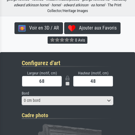
edward atkinson hornel ·
hornel ·
edward atkinson ·
ea hornel
· The Print
Collector/Heritage Images
Voir en 3D / AR
Ajouter aux Favoris
0 Avis
Configurez d'art
Largeur (motif, cm)
Hauteur (motif, cm)
Bord
0 cm bord
Cadre photo