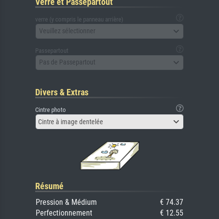
Verre et Passepartout
verre (y compris le panneau arrière)
Veuillez sélectionner
Passepartout
Pas de Passepartout
Divers & Extras
Cintre photo
Cintre à image dentelée
Résumé
Pression & Médium
€ 74.37
Perfectionnement
€ 12.55