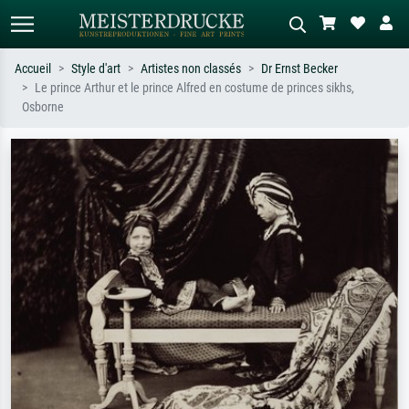
Accueil
Style d'art
Artistes non classés
Dr Ernst Becker
Le prince Arthur et le prince Alfred en costume de princes sikhs,
Recherche standard
Recherche d'images IA
Osborne
Recherchez par artiste, titre ou style –
Décrivez la scène – ex. prairie verte,
ex. Monet, Nuit étoilée,
abstrait avec beaucoup de rouge,
impressionnisme, vague de Hokusai,
tableau sombre, nu debout près d'un
nu.
arbre.