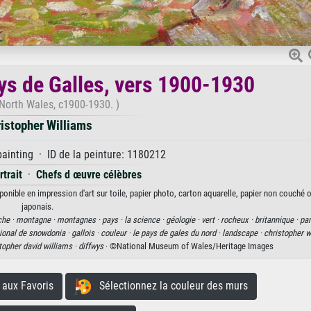
ys de Galles, vers 1900-1930
 North Wales, c1900-1930. )
istopher Williams
painting · ID de la peinture: 1180212
trait
·
Chefs d œuvre célèbres
ponible en impression d'art sur toile, papier photo, carton aquarelle, papier non couché 
japonais.
che ·
montagne ·
montagnes ·
pays ·
la science ·
géologie ·
vert ·
rocheux ·
britannique ·
par
ional de snowdonia ·
gallois ·
couleur ·
le pays de gales du nord ·
landscape ·
christopher w
topher david williams ·
diffwys
· ©National Museum of Wales/Heritage Images
aux Favoris
Sélectionnez la couleur des murs