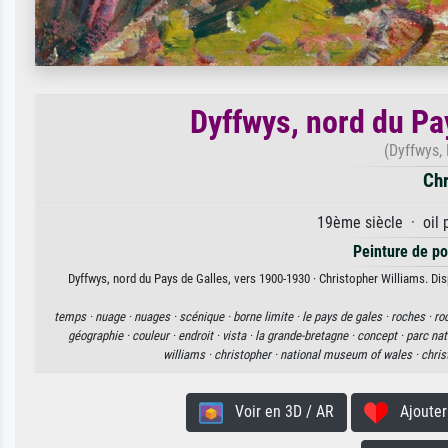
Dyffwys, nord du Pa
(Dyffwys,
Chr
19ème siècle · oil 
Peinture de por
Dyffwys, nord du Pays de Galles, vers 1900-1930 · Christopher Williams. Dis
temps ·
nuage ·
nuages ·
scénique ·
borne limite ·
le pays de gales ·
roches ·
ro
géographie ·
couleur ·
endroit ·
vista ·
la grande-bretagne ·
concept ·
parc nat
williams ·
christopher ·
national museum of wales ·
chris
Voir en 3D / AR
Ajouter 