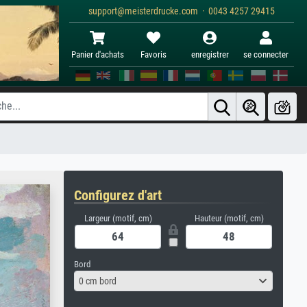
support@meisterdrucke.com · 0043 4257 29415
Panier d'achats
Favoris
enregistrer
se connecter
Configurez d'art
Largeur (motif, cm)
Hauteur (motif, cm)
Bord
0 cm bord