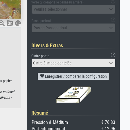
verre (y compris le panneau arrière)
Veuillez sélectionner
Passepartout
Pas de Passepartout
Divers & Extras
Cintre photo
Cintre à image dentelée
Enregistrer / comparer la configuration
ou papier
c national ·
illiams ·
Résumé
Pression & Médium
€ 76.83
Perfectionnement
€ 12.96