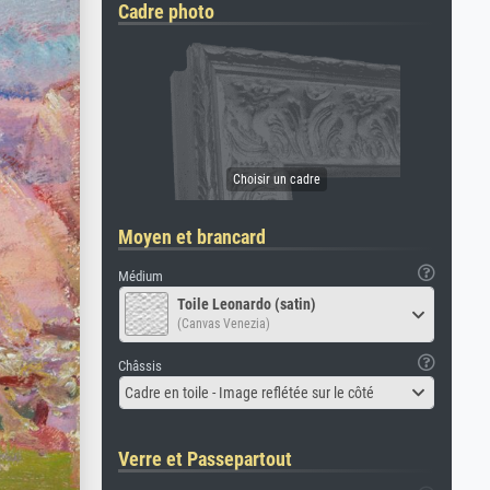
Cadre photo
Moyen et brancard
Médium
Toile Leonardo (satin)
(Canvas Venezia)
Châssis
Cadre en toile - Image reflétée sur le côté
Verre et Passepartout