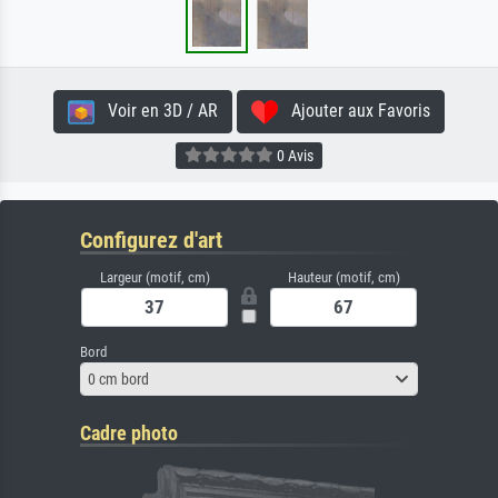
Voir en 3D / AR
Ajouter aux Favoris
0 Avis
Configurez d'art
Largeur (motif, cm)
Hauteur (motif, cm)
Bord
0 cm bord
Cadre photo