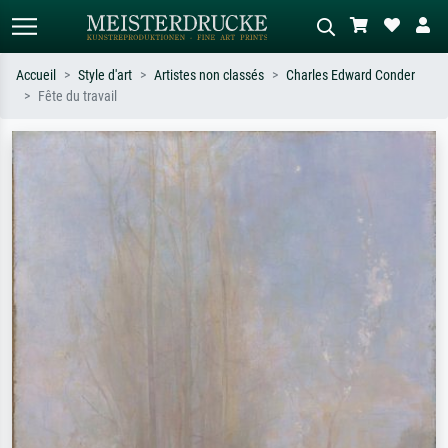
Accueil
Style d'art
Artistes non classés
Charles Edward Conder
Fête du travail
Recherche standard
Recherche d'images IA
Recherchez par artiste, titre ou style –
Décrivez la scène – ex. prairie verte,
ex. Monet, Nuit étoilée,
abstrait avec beaucoup de rouge,
impressionnisme, vague de Hokusai,
tableau sombre, nu debout près d'un
nu.
arbre.