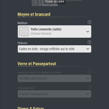
Moyen et brancard
Médium
Toile Leonardo (satin)
(Canvas Venezia)
Châssis
Cadre en toile - Image reflétée sur le côté
Verre et Passepartout
verre (y compris le panneau arrière)
Veuillez sélectionner
Passepartout
Pas de Passepartout
Divers & Extras