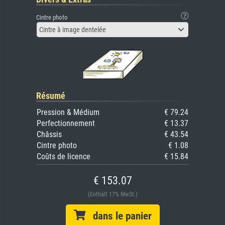
Cintre photo
Cintre à image dentelée
Résumé
Pression & Médium
€ 79.24
Perfectionnement
€ 13.37
Châssis
€ 43.54
Cintre photo
€ 1.08
Coûts de licence
€ 15.84
€ 153.07
(Enthält 17% MwSt.)
dans le panier