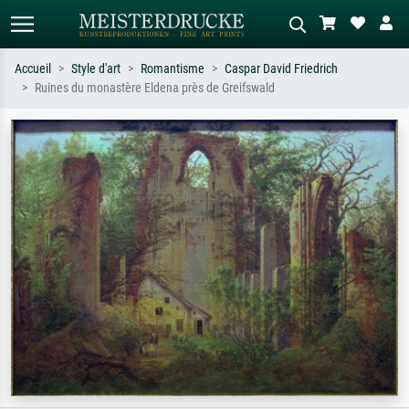
Accueil
Style d'art
Romantisme
Caspar David Friedrich
Ruines du monastère Eldena près de Greifswald
Recherche standard
Recherche d'images IA
Recherchez par artiste, titre ou style –
Décrivez la scène – ex. prairie verte,
ex. Monet, Nuit étoilée,
abstrait avec beaucoup de rouge,
impressionnisme, vague de Hokusai,
tableau sombre, nu debout près d'un
nu.
arbre.