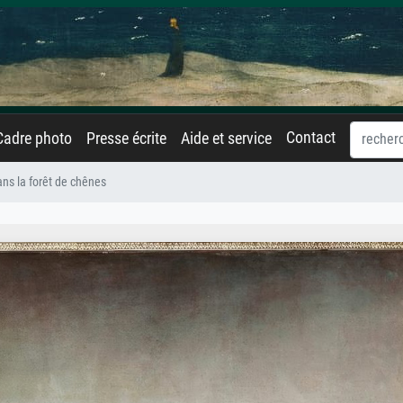
Contact
Cadre photo
Presse écrite
Aide et service
ns la forêt de chênes