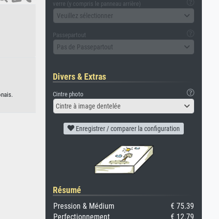
verre (y compris le panneau arrière)
Veuillez sélectionner
Passepartout
Pas de Passepartout
Divers & Extras
Cintre photo
onais.
Cintre à image dentelée
Enregistrer / comparer la configuration
Résumé
Pression & Médium
€ 75.39
Perfectionnement
€ 12.79