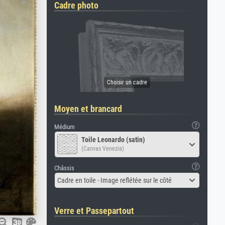
Cadre photo
Moyen et brancard
Médium
Toile Leonardo (satin)
(Canvas Venezia)
Châssis
Cadre en toile - Image reflétée sur le côté
Verre et Passepartout