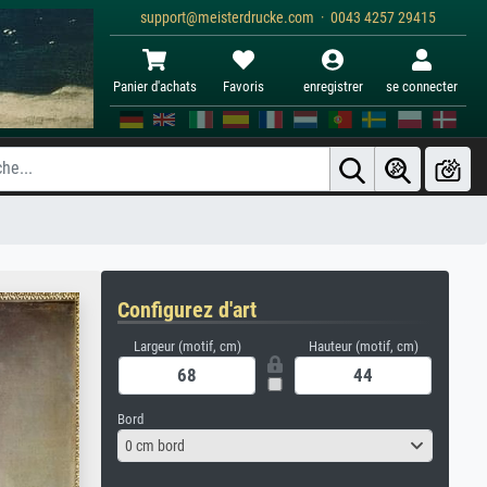
support@meisterdrucke.com · 0043 4257 29415
Panier d'achats
Favoris
enregistrer
se connecter
Configurez d'art
Largeur (motif, cm)
Hauteur (motif, cm)
Bord
0 cm bord