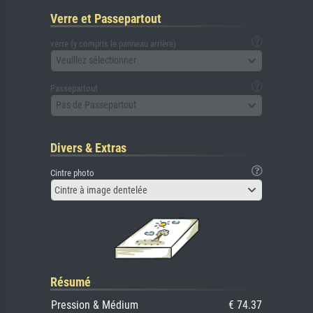
Verre et Passepartout
verre (y compris le panneau arrière)
Veuillez sélectionner
Passepartout
Pas de Passepartout
Divers & Extras
Cintre photo
Cintre à image dentelée
Résumé
Pression & Médium
€ 74.37