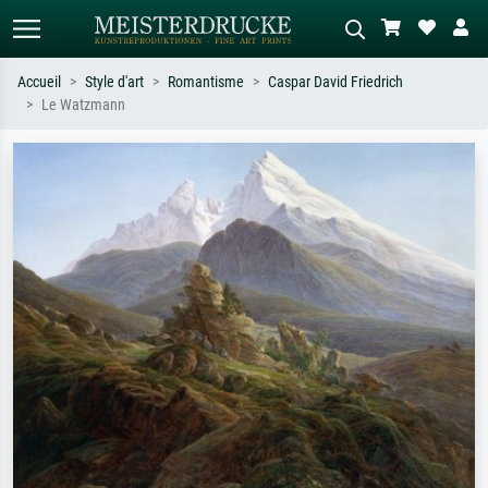
Accueil
Style d'art
Romantisme
Caspar David Friedrich
Le Watzmann
Recherche standard
Recherche d'images IA
Recherchez par artiste, titre ou style –
Décrivez la scène – ex. prairie verte,
ex. Monet, Nuit étoilée,
abstrait avec beaucoup de rouge,
impressionnisme, vague de Hokusai,
tableau sombre, nu debout près d'un
nu.
arbre.