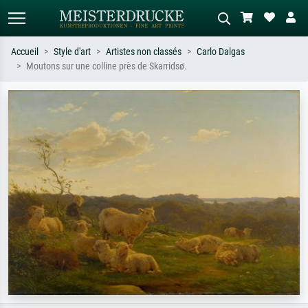
Accueil
Style d'art
Artistes non classés
Carlo Dalgas
Moutons sur une colline près de Skarridsø.
Recherche standard
Recherche d'images IA
Recherchez par artiste, titre ou style –
Décrivez la scène – ex. prairie verte,
ex. Monet, Nuit étoilée,
abstrait avec beaucoup de rouge,
impressionnisme, vague de Hokusai,
tableau sombre, nu debout près d'un
nu.
arbre.