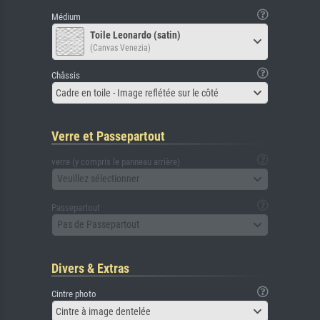
Médium
Toile Leonardo (satin)
(Canvas Venezia)
Châssis
Cadre en toile - Image reflétée sur le côté
Verre et Passepartout
verre (y compris le panneau arrière)
Veuillez sélectionner
Passepartout
Pas de Passepartout
Divers & Extras
Cintre photo
Cintre à image dentelée