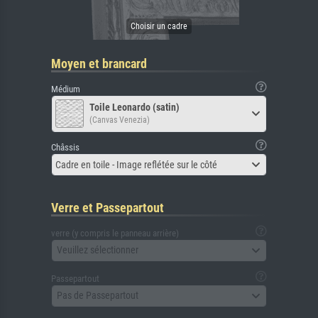
Moyen et brancard
Médium
Toile Leonardo (satin)
(Canvas Venezia)
Châssis
Cadre en toile - Image reflétée sur le côté
Verre et Passepartout
verre (y compris le panneau arrière)
Veuillez sélectionner
Passepartout
Pas de Passepartout