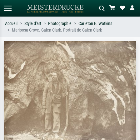
Accueil
Style d'art
Photographie
Carleton E. Watkins
Mariposa Grove. Galen Clark. Portrait de Galen Clark
Recherche standard
Recherche d'images IA
Recherchez par artiste, titre ou style –
Décrivez la scène – ex. prairie verte,
ex. Monet, Nuit étoilée,
abstrait avec beaucoup de rouge,
impressionnisme, vague de Hokusai,
tableau sombre, nu debout près d'un
nu.
arbre.