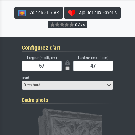
Voir en 3D / AR
Ajouter aux Favoris
0 Avis
Configurez d'art
Largeur (motif, cm)
Hauteur (motif, cm)
Bord
0 cm bord
Cadre photo