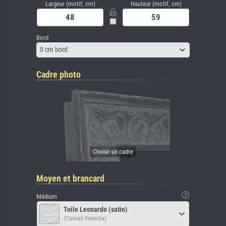
Largeur (motif, cm)
Hauteur (motif, cm)
Bord
0 cm bord
Cadre photo
Moyen et brancard
Médium
Toile Leonardo (satin)
(Canvas Venezia)