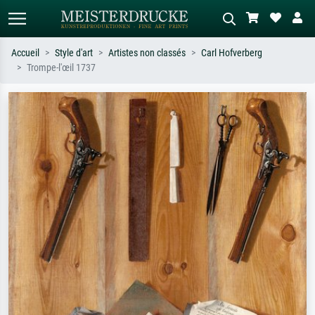
Accueil
Style d'art
Artistes non classés
Carl Hofverberg
Trompe-l'œil 1737
Recherche standard
Recherche d'images IA
Recherchez par artiste, titre ou style –
Décrivez la scène – ex. prairie verte,
ex. Monet, Nuit étoilée,
abstrait avec beaucoup de rouge,
impressionnisme, vague de Hokusai,
tableau sombre, nu debout près d'un
nu.
arbre.