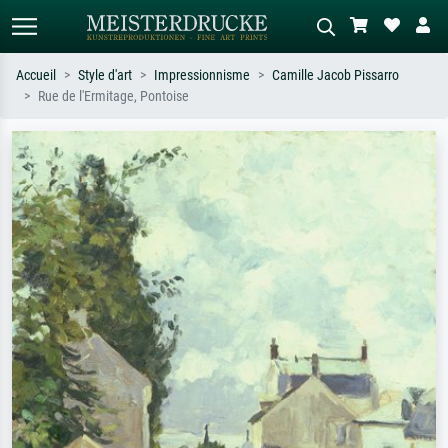
Accueil
Style d'art
Impressionnisme
Camille Jacob Pissarro
Rue de l'Ermitage, Pontoise
Recherche standard
Recherche d'images IA
Recherchez par artiste, titre ou style –
Décrivez la scène – ex. prairie verte,
ex. Monet, Nuit étoilée,
abstrait avec beaucoup de rouge,
impressionnisme, vague de Hokusai,
tableau sombre, nu debout près d'un
nu.
arbre.