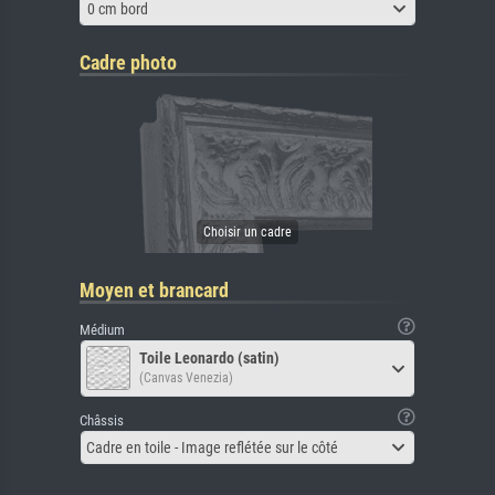
0 cm bord
Cadre photo
Moyen et brancard
Médium
Toile Leonardo (satin)
(Canvas Venezia)
Châssis
Cadre en toile - Image reflétée sur le côté