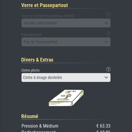
Verre et Passepartout
verre (y compris le panneau arrière)
Veuillez sélectionner
Passepartout
Pas de Passepartout
Divers & Extras
Cintre photo
Cintre à image dentelée
Résumé
Pression & Médium
€ 63.33