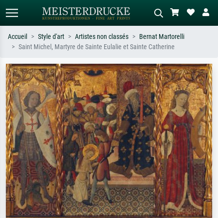
Accueil
Style d'art
Artistes non classés
Bernat Martorelli
Saint Michel, Martyre de Sainte Eulalie et Sainte Catherine
Recherche standard
Recherche d'images IA
Recherchez par artiste, titre ou style –
Décrivez la scène – ex. prairie verte,
ex. Monet, Nuit étoilée,
abstrait avec beaucoup de rouge,
impressionnisme, vague de Hokusai,
tableau sombre, nu debout près d'un
nu.
arbre.