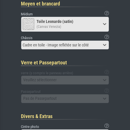
Moyen et brancard
Médium
Toile Leonardo (satin)
(Canvas Venezia)
Châssis
Cadre en toile - Image reflétée sur le côté
Verre et Passepartout
verre (y compris le panneau arrière)
Veuillez sélectionner
Passepartout
Pas de Passepartout
Divers & Extras
Cintre photo