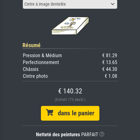
Cintre à image dentelée
Résumé
Pression & Médium
€ 81.29
Perfectionnement
€ 13.65
Châssis
€ 44.30
Cintre photo
€ 1.08
€ 140.32
(Enthält 17% MwSt.)
dans le panier
Netteté des peintures
PARFAIT