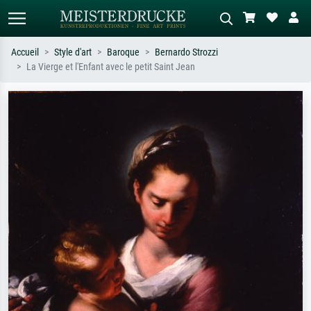
Accueil
Style d'art
Baroque
Bernardo Strozzi
La Vierge et l'Enfant avec le petit Saint Jean
Recherche standard
Recherche d'images IA
Recherchez par artiste, titre ou style –
Décrivez la scène – ex. prairie verte,
ex. Monet, Nuit étoilée,
abstrait avec beaucoup de rouge,
impressionnisme, vague de Hokusai,
tableau sombre, nu debout près d'un
nu.
arbre.