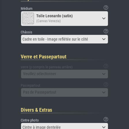
Médium
Toile Leonardo (satin)
(Canvas Venezia)
Châssis
Cadre en toile - Image reflétée sur le côté
Verre et Passepartout
verre (y compris le panneau arrière)
Veuillez sélectionner
Passepartout
Pas de Passepartout
Divers & Extras
Cintre photo
Cintre à image dentelée