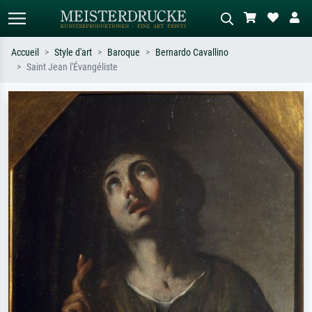
Accueil
Style d'art
Baroque
Bernardo Cavallino
Saint Jean l'Évangéliste
Recherche standard
Recherche d'images IA
Recherchez par artiste, titre ou style –
Décrivez la scène – ex. prairie verte,
ex. Monet, Nuit étoilée,
abstrait avec beaucoup de rouge,
impressionnisme, vague de Hokusai,
tableau sombre, nu debout près d'un
nu.
arbre.