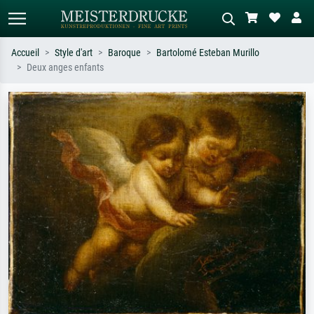
Accueil
Style d'art
Baroque
Bartolomé Esteban Murillo
Deux anges enfants
Recherche standard
Recherche d'images IA
Recherchez par artiste, titre ou style –
Décrivez la scène – ex. prairie verte,
ex. Monet, Nuit étoilée,
abstrait avec beaucoup de rouge,
impressionnisme, vague de Hokusai,
tableau sombre, nu debout près d'un
nu.
arbre.