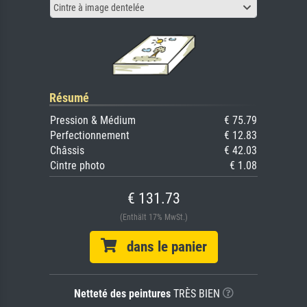
Cintre à image dentelée
Résumé
Pression & Médium
€ 75.79
Perfectionnement
€ 12.83
Châssis
€ 42.03
Cintre photo
€ 1.08
€ 131.73
(Enthält 17% MwSt.)
dans le panier
Netteté des peintures
TRÈS BIEN