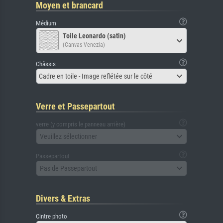
Moyen et brancard
Médium
Toile Leonardo (satin)
(Canvas Venezia)
Châssis
Cadre en toile - Image reflétée sur le côté
Verre et Passepartout
verre (y compris le panneau arrière)
Veuillez sélectionner
Passepartout
Pas de Passepartout
Divers & Extras
Cintre photo