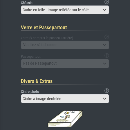
Châssis
Cadre en toile - Image reflétée sur le côté
Verre et Passepartout
verre (y compris le panneau arrière)
Veuillez sélectionner
Passepartout
Pas de Passepartout
Divers & Extras
Cintre photo
Cintre à image dentelée