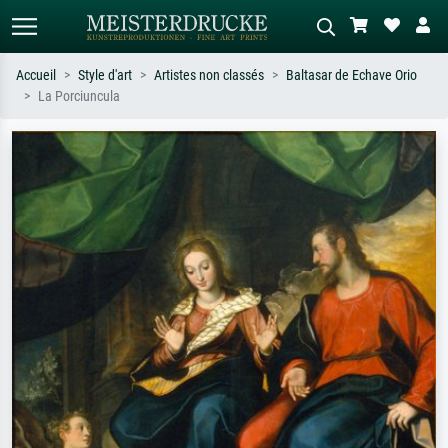
Accueil
Style d'art
Artistes non classés
Baltasar de Echave Orio
La Porciuncula
Recherche standard
Recherche d'images IA
Recherchez par artiste, titre ou style –
Décrivez la scène – ex. prairie verte,
ex. Monet, Nuit étoilée,
abstrait avec beaucoup de rouge,
impressionnisme, vague de Hokusai,
tableau sombre, nu debout près d'un
nu.
arbre.