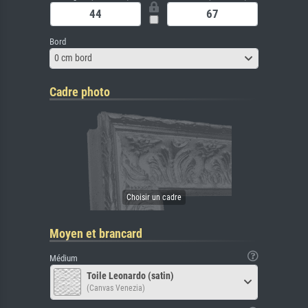
Bord
0 cm bord
Cadre photo
Moyen et brancard
Médium
Toile Leonardo (satin)
(Canvas Venezia)