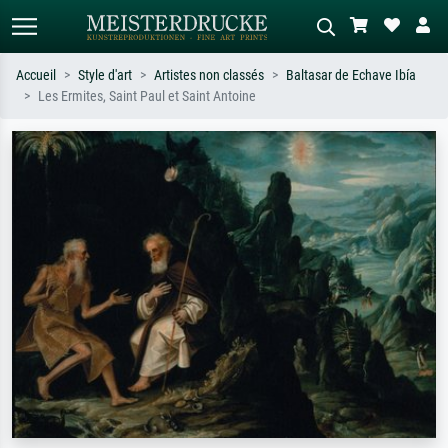
Accueil
Style d'art
Artistes non classés
Baltasar de Echave Ibía
Les Ermites, Saint Paul et Saint Antoine
Recherche standard
Recherche d'images IA
Recherchez par artiste, titre ou style –
Décrivez la scène – ex. prairie verte,
ex. Monet, Nuit étoilée,
abstrait avec beaucoup de rouge,
impressionnisme, vague de Hokusai,
tableau sombre, nu debout près d'un
nu.
arbre.