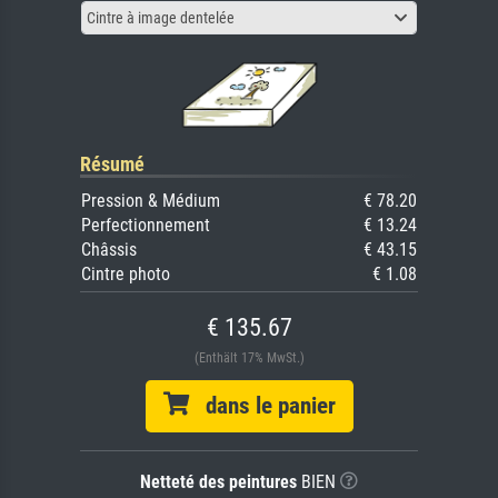
Cintre à image dentelée
Résumé
Pression & Médium
€ 78.20
Perfectionnement
€ 13.24
Châssis
€ 43.15
Cintre photo
€ 1.08
€ 135.67
(Enthält 17% MwSt.)
dans le panier
Netteté des peintures
BIEN