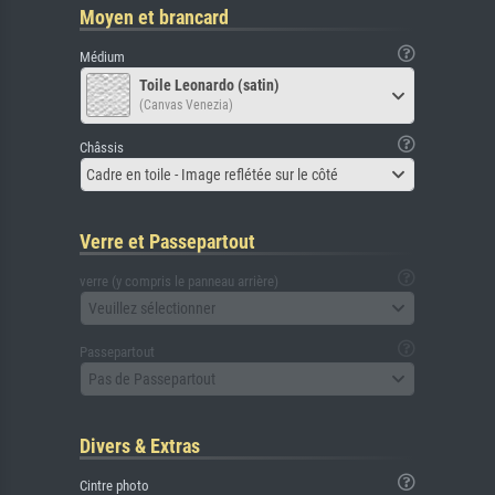
Moyen et brancard
Médium
Toile Leonardo (satin)
(Canvas Venezia)
Châssis
Cadre en toile - Image reflétée sur le côté
Verre et Passepartout
verre (y compris le panneau arrière)
Veuillez sélectionner
Passepartout
Pas de Passepartout
Divers & Extras
Cintre photo