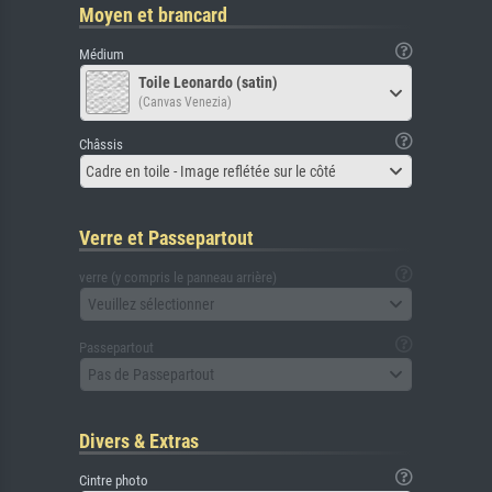
Moyen et brancard
Médium
Toile Leonardo (satin)
(Canvas Venezia)
Châssis
Cadre en toile - Image reflétée sur le côté
Verre et Passepartout
verre (y compris le panneau arrière)
Veuillez sélectionner
Passepartout
Pas de Passepartout
Divers & Extras
Cintre photo