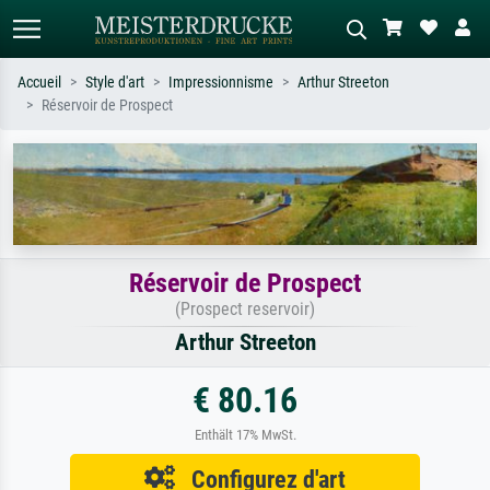
Accueil
Style d'art
Impressionnisme
Arthur Streeton
Réservoir de Prospect
Recherche standard
Recherche d'images IA
Recherchez par artiste, titre ou style –
Décrivez la scène – ex. prairie verte,
ex. Monet, Nuit étoilée,
abstrait avec beaucoup de rouge,
impressionnisme, vague de Hokusai,
tableau sombre, nu debout près d'un
nu.
arbre.
Réservoir de Prospect
(Prospect reservoir)
Arthur Streeton
€ 80.16
Enthält 17% MwSt.
Configurez d'art