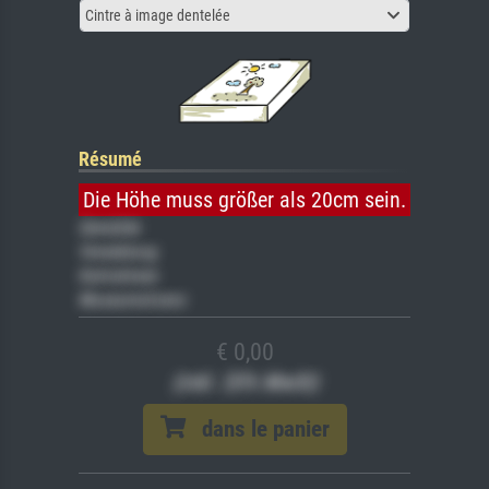
Cintre à image dentelée
Résumé
Die Höhe muss größer als 20cm sein.
Gemälde
Veredelung
Keilrahmen
Museumslizenz
€ 0,00
(inkl. 20% MwSt)
dans le panier