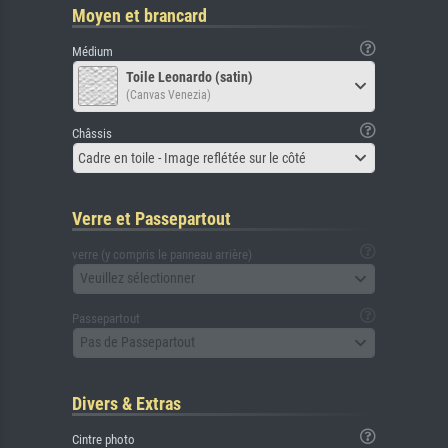
Moyen et brancard
Médium
Toile Leonardo (satin)
(Canvas Venezia)
Châssis
Cadre en toile - Image reflétée sur le côté
Verre et Passepartout
verre (y compris le panneau arrière)
Veuillez sélectionner
Passepartout
Pas de Passepartout
Divers & Extras
Cintre photo