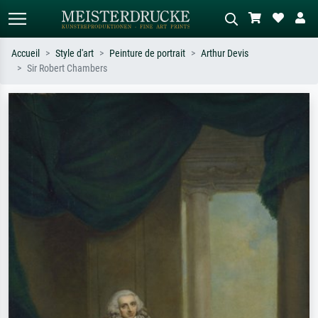
Accueil
Style d'art
Peinture de portrait
Arthur Devis
Sir Robert Chambers
Recherche standard
Recherche d'images IA
Recherchez par artiste, titre ou style –
Décrivez la scène – ex. prairie verte,
ex. Monet, Nuit étoilée,
abstrait avec beaucoup de rouge,
impressionnisme, vague de Hokusai,
tableau sombre, nu debout près d'un
nu.
arbre.