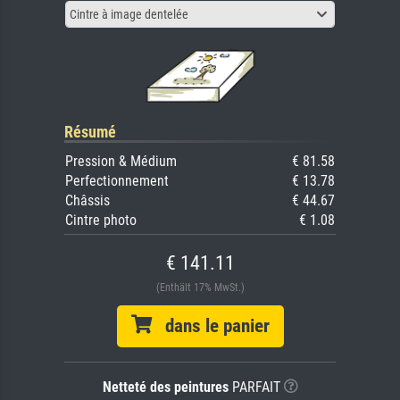
Cintre à image dentelée
Résumé
Pression & Médium
€ 81.58
Perfectionnement
€ 13.78
Châssis
€ 44.67
Cintre photo
€ 1.08
€ 141.11
(Enthält 17% MwSt.)
dans le panier
Netteté des peintures
PARFAIT