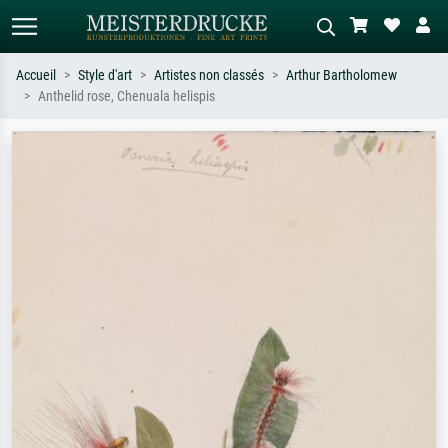
Accueil
Style d'art
Artistes non classés
Arthur Bartholomew
Anthelid rose, Chenuala helispis
Recherche standard
Recherche d'images IA
Recherchez par artiste, titre ou style –
Décrivez la scène – ex. prairie verte,
ex. Monet, Nuit étoilée,
abstrait avec beaucoup de rouge,
impressionnisme, vague de Hokusai,
tableau sombre, nu debout près d'un
nu.
arbre.