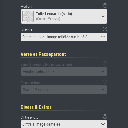
Médium
Toile Leonardo (satin)
(Canvas Venezia)
Châssis
Cadre en toile - Image reflétée sur le côté
Verre et Passepartout
verre (y compris le panneau arrière)
Veuillez sélectionner
Passepartout
Pas de Passepartout
Divers & Extras
Cintre photo
Cintre à image dentelée