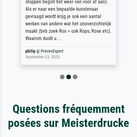
f aan).
wanted a print of Albrecht Durer's Youn
ar
Hare picture as I had one which had be
ntal
ruined by water damage. I could not fin
chtelijk
one anywhere on line in the UK to the e
ose etc).
dimensions I wanted. So I found
Meisterdru...
Anonym
@
ProvenExpert
December 22, 2025
Questions fréquemment
posées sur Meisterdrucke