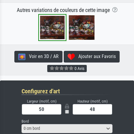
Autres variations de couleurs de cette image
Voir en 3D / AR
Ajouter aux Favoris
0 Avis
Configurez d'art
Largeur (motif, cm)
Hauteur (motif, cm)
Bord
0 cm bord