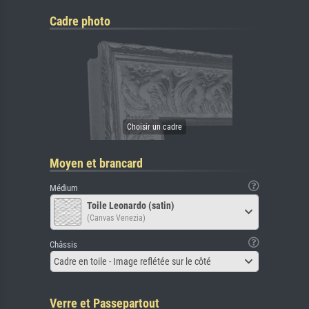
Cadre photo
Moyen et brancard
Médium
Toile Leonardo (satin)
(Canvas Venezia)
Châssis
Cadre en toile - Image reflétée sur le côté
Verre et Passepartout