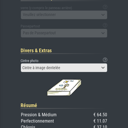
verre (y compris le panneau arrière)
Veuillez sélectionner
Passepartout
Pas de Passepartout
Divers & Extras
Cintre photo
Cintre à image dentelée
Résumé
Pression & Médium
€ 64.50
Perfectionnement
€ 11.07
Châssis
€ 37.10