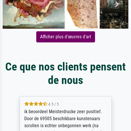
Afficher plus d'œuvres d'art
Ce que nos clients pensent
de nous
5 / 5
itief.
I would recommend Meisterdrucke with
naars
hesitation. From first placing the order 
 (na
final delivery, an outstanding service. I