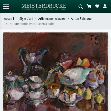
Accueil
Style d'art
Artistes non classés
Anton Faistauer
Nature morte avec tasses à café
Recherche standard
Recherche d'images IA
Recherchez par artiste, titre ou style –
Décrivez la scène – ex. prairie verte,
ex. Monet, Nuit étoilée,
abstrait avec beaucoup de rouge,
impressionnisme, vague de Hokusai,
tableau sombre, nu debout près d'un
nu.
arbre.