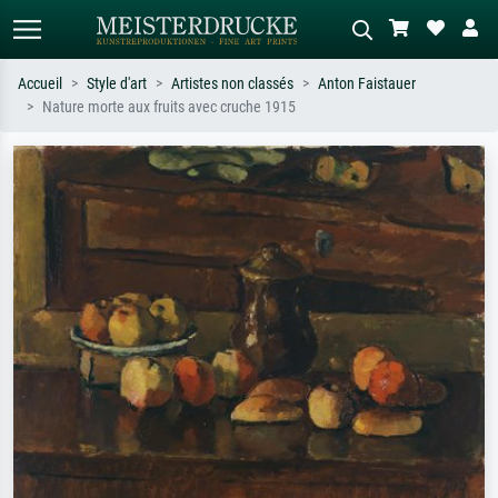
Accueil
Style d'art
Artistes non classés
Anton Faistauer
Nature morte aux fruits avec cruche 1915
Recherche standard
Recherche d'images IA
Recherchez par artiste, titre ou style –
Décrivez la scène – ex. prairie verte,
ex. Monet, Nuit étoilée,
abstrait avec beaucoup de rouge,
impressionnisme, vague de Hokusai,
tableau sombre, nu debout près d'un
nu.
arbre.