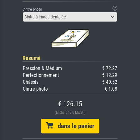
Cintre photo
Cintre à image dentelée
Résumé
Pression & Médium
€ 72.27
Perfectionnement
€ 12.29
Châssis
€ 40.52
Cintre photo
€ 1.08
€ 126.15
(Enthält 17% MwSt.)
dans le panier