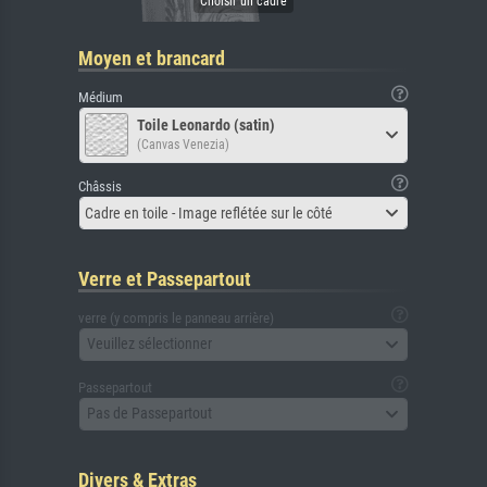
Moyen et brancard
Médium
Toile Leonardo (satin)
(Canvas Venezia)
Châssis
Cadre en toile - Image reflétée sur le côté
Verre et Passepartout
verre (y compris le panneau arrière)
Veuillez sélectionner
Passepartout
Pas de Passepartout
Divers & Extras