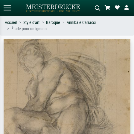
Accueil
Style d'art
Baroque
Annibale Carracci
Étude pour un ignudo
Recherche standard
Recherche d'images IA
Recherchez par artiste, titre ou style –
Décrivez la scène – ex. prairie verte,
ex. Monet, Nuit étoilée,
abstrait avec beaucoup de rouge,
impressionnisme, vague de Hokusai,
tableau sombre, nu debout près d'un
nu.
arbre.